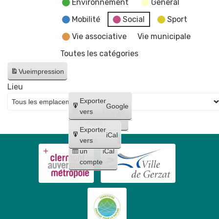
Environnement
General
Mobilité
Social
Sport
Vie associative
Vie municipale
Toutes les catégories
Vue
impression
Lieu
Créer
Exporter
Google
un
vers
Google
compte
Exporter
iCal
Créer
vers
un
iCal
compte