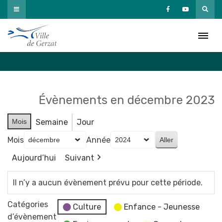
Passer
au
Agenda
contenu
Accueil
»
Agenda
Évènements en décembre 2023
Mois
Semaine
Jour
Mois
Année
Aujourd’hui
Suivant
Il n’y a aucun évènement prévu pour cette période.
Catégories
Culture
Enfance - Jeunesse
d’évènement