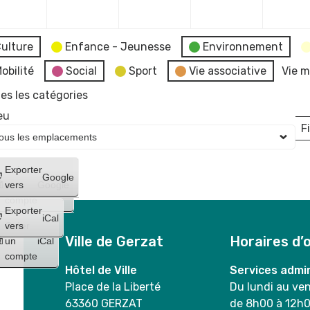
2023
2023
2023
2023
ulture
Enfance - Jeunesse
Environnement
obilité
Social
Sport
Vie associative
Vie m
es les catégories
eu
Fi
L
Créer
Exporter
Google
un
vers
Google
compte
Exporter
iCal
Créer
vers
Ville de Gerzat
Horaires d’
un
iCal
compte
Hôtel de Ville
Services admin
Place de la Liberté
Du lundi au ve
63360 GERZAT
de 8h00 à 12h