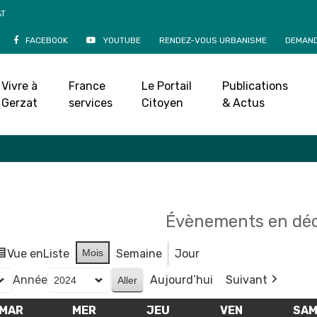
AT
FACEBOOK
YOUTUBE
RENDEZ-VOUS URBANISME
DEMAND
Agenda
Vivre à
France
Le Portail
Publications
Accueil
»
Agenda
Gerzat
services
Citoyen
& Actus
Évènements en dé
Vue en
Liste
Mois
Semaine
Jour
Année
Aujourd’hui
Suivant
MAR
MARDI
MER
MERCREDI
JEU
JEUDI
VEN
VENDREDI
SA