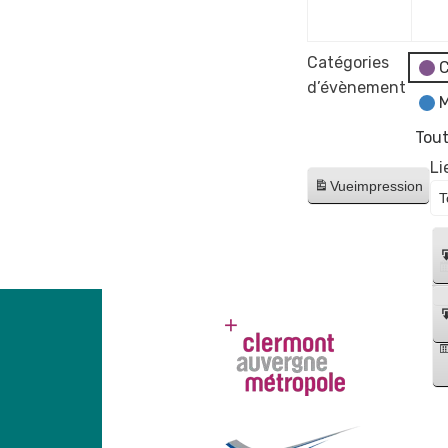
2023
Catégories
C
d’évènement
M
Tout
Li
Vue
impression