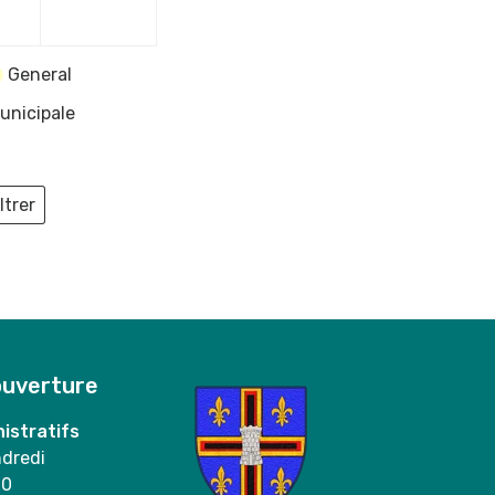
2023
2023
General
unicipale
ltrer
ieux
ouverture
istratifs
ndredi
00