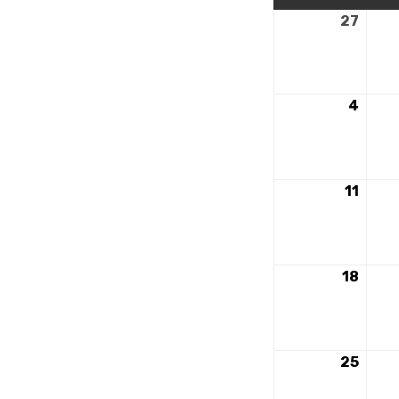
27
27
nove
2023
4
4
déce
2023
11
11
déce
2023
18
18
déce
2023
25
25
déce