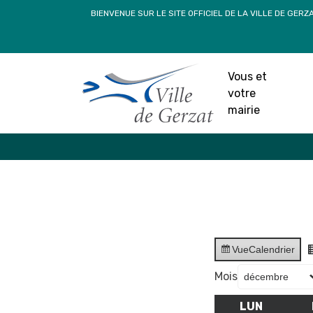
Passer
BIENVENUE SUR LE SITE OFFICIEL DE LA VILLE DE GERZ
au
contenu
Vous et
votre
mairie
Vue
Calendrier
Mois
LUN
LUNDI