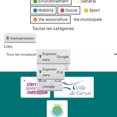
Environnement
General
Mobilité
Social
Sport
Vie associative
Vie municipale
Toutes les catégories
Vue
impression
Lieu
Créer
Exporter
Google
un
vers
Google
compte
Exporter
iCal
Créer
vers
un
iCal
compte