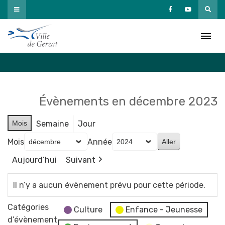
Passer
au
Agenda
contenu
Accueil
»
Agenda
Évènements en décembre 2023
Mois
Semaine
Jour
Mois
Année
Aujourd’hui
Suivant
Il n’y a aucun évènement prévu pour cette période.
Catégories
Culture
Enfance - Jeunesse
d’évènement