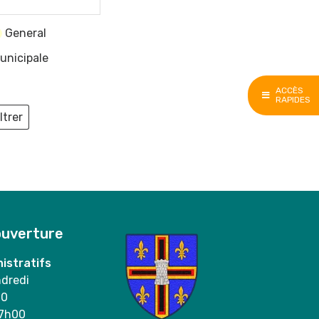
General
unicipale
ACCÈS
RAPIDES
ltrer
ieux
ouverture
istratifs
ndredi
00
17h00