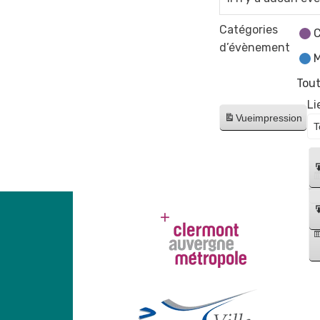
Catégories
C
d’évènement
M
Tout
Li
Vue
impression