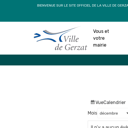
Passer
BIENVENUE SUR LE SITE OFFICIEL DE LA VILLE DE GERZ
au
contenu
Vous et
votre
mairie
Vue
Calendrier
Mois
Il n’y a aucun é