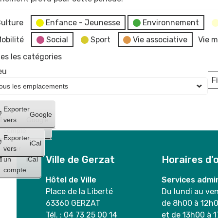
ulture
Enfance - Jeunesse
Environnement
obilité
Social
Sport
Vie associative
Vie m
es les catégories
eu
Fi
L
Créer
Exporter
Google
un
vers
Google
compte
Exporter
iCal
Créer
vers
Ville de Gerzat
Horaires d’
un
iCal
compte
Hôtel de Ville
Services admin
Place de la Liberté
Du lundi au ve
63360 GERZAT
de 8h00 à 12h
Tél. : 04 73 25 00 14
et de 13h00 à 