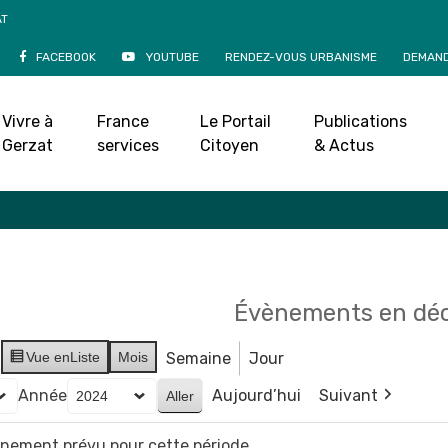
AT
FACEBOOK
YOUTUBE
RENDEZ-VOUS URBANISME
DEMAND
Agenda
Vivre à
France
Le Portail
Publications
Accueil
»
Agenda
Gerzat
services
Citoyen
& Actus
Évènements en dé
Vue en
Liste
Mois
Semaine
Jour
Année
Aujourd’hui
Suivant
vènement prévu pour cette période.