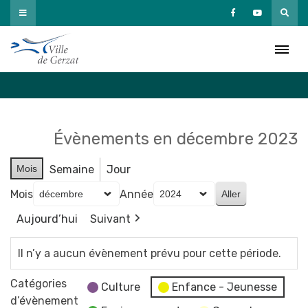
Passer
au
Agenda
contenu
Accueil
»
Agenda
Évènements en décembre 2023
Mois
Semaine
Jour
Mois
Année
Aujourd’hui
Suivant
Il n’y a aucun évènement prévu pour cette période.
Catégories
Culture
Enfance - Jeunesse
d’évènement