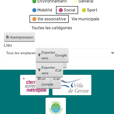
Environnement
General
Mobilité
Social
Sport
Vie associative
Vie municipale
Toutes les catégories
Vue
impression
Lieu
Créer
Exporter
Google
un
vers
Google
compte
Exporter
iCal
Créer
vers
un
iCal
compte