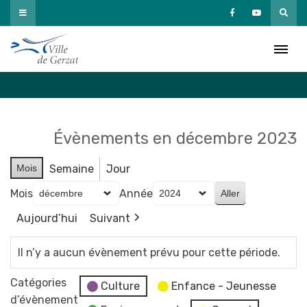
Passer
au
Agenda
contenu
Accueil
»
Agenda
Évènements en décembre 2023
Mois
Semaine
Jour
Mois
Année
Aujourd’hui
Suivant
Il n’y a aucun évènement prévu pour cette période.
Catégories
Culture
Enfance - Jeunesse
d’évènement