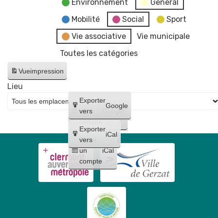
Environnement
General
Mobilité
Social
Sport
Vie associative
Vie municipale
Toutes les catégories
Vue
impression
Lieu
Créer
Exporter
Google
un
vers
Google
compte
Exporter
iCal
Créer
vers
un
iCal
compte