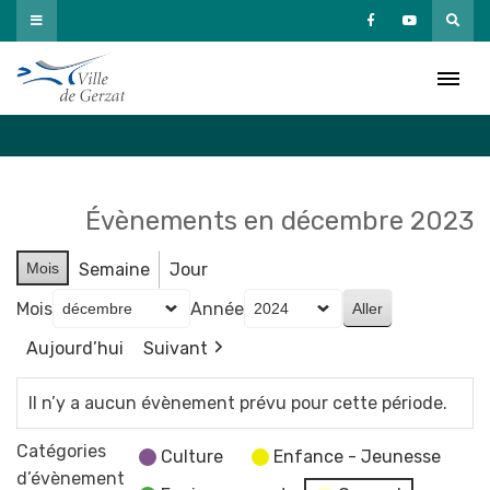
Passer
au
Agenda
contenu
Accueil
»
Agenda
Évènements en décembre 2023
Mois
Semaine
Jour
Mois
Année
Aujourd’hui
Suivant
Il n’y a aucun évènement prévu pour cette période.
Catégories
Culture
Enfance - Jeunesse
d’évènement