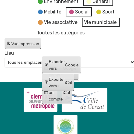
Environnement
General
Mobilité
Social
Sport
Vie associative
Vie municipale
Toutes les catégories
Vue
impression
Lieu
Créer
Exporter
Google
un
vers
Google
compte
Exporter
iCal
Créer
vers
un
iCal
compte