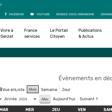
AT
FACEBOOK
YOUTUBE
RENDEZ-VOUS URBANISME
DEMAND
Agenda
Vivre à
France
Le Portail
Publications
Accueil
»
Agenda
Gerzat
services
Citoyen
& Actus
Évènements en dé
Vue en
Liste
Mois
Semaine
Jour
Année
Aujourd’hui
Suivant
MAR
MARDI
MER
MERCREDI
JEU
JEUDI
VEN
VENDREDI
SA