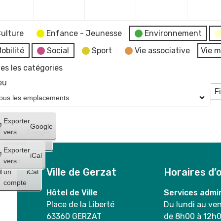
2023
2023
2023
2023
ulture
Enfance - Jeunesse
Environnement
obilité
Social
Sport
Vie associative
Vie m
es les catégories
eu
Fi
L
Créer
Exporter
Google
un
vers
Google
compte
Exporter
iCal
Créer
vers
Ville de Gerzat
Horaires d’
un
iCal
compte
Hôtel de Ville
Services admin
Place de la Liberté
Du lundi au ve
63360 GERZAT
de 8h00 à 12h