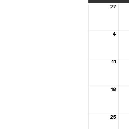
27
27
nove
2023
4
4
déce
2023
11
11
déce
2023
18
18
déce
2023
25
25
déce