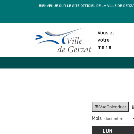
Passer
BIENVENUE SUR LE SITE OFFICIEL DE LA VILLE DE GERZ
au
contenu
Vous et
votre
mairie
Vue
Calendrier
Mois
LUN
LUNDI