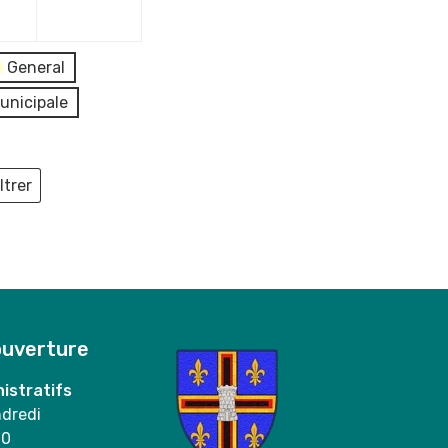
2023
2023
General
unicipale
ltrer
ieux
ouverture
istratifs
ndredi
00