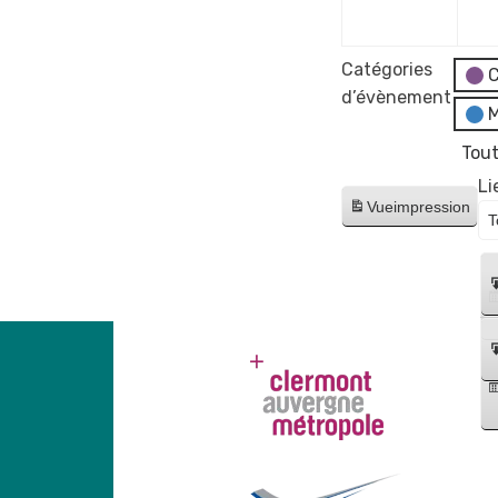
2023
Catégories
C
d’évènement
M
Tout
Li
Vue
impression