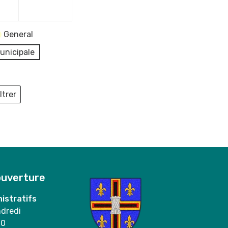
2023
2023
General
unicipale
ltrer
ieux
ouverture
istratifs
ndredi
00