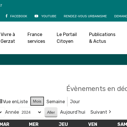
AT
FACEBOOK
YOUTUBE
RENDEZ-VOUS URBANISME
DEMAND
Agenda
Vivre à
France
Le Portail
Publications
Accueil
»
Agenda
Gerzat
services
Citoyen
& Actus
Évènements en dé
Vue en
Liste
Mois
Semaine
Jour
Année
Aujourd’hui
Suivant
MAR
MARDI
MER
MERCREDI
JEU
JEUDI
VEN
VENDREDI
SA