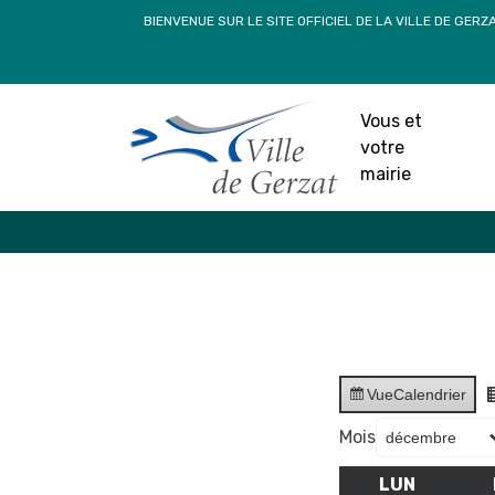
Passer
BIENVENUE SUR LE SITE OFFICIEL DE LA VILLE DE GERZ
au
contenu
Vous et
votre
mairie
Vue
Calendrier
Mois
LUN
LUNDI