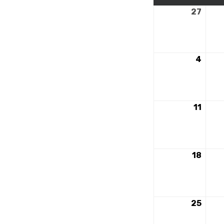
27
27
nove
2023
4
4
déce
2023
11
11
déce
2023
18
18
déce
2023
25
25
déce