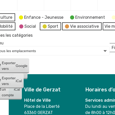
2023
2023
2023
2023
ulture
Enfance - Jeunesse
Environnement
obilité
Social
Sport
Vie associative
Vie m
es les catégories
eu
Fi
L
Créer
Exporter
Google
un
vers
Google
compte
Exporter
iCal
Créer
vers
Ville de Gerzat
Horaires d’
un
iCal
compte
Hôtel de Ville
Services admin
Place de la Liberté
Du lundi au ve
63360 GERZAT
de 8h00 à 12h