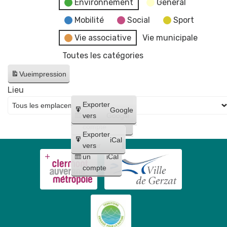
Environnement
General
Mobilité
Social
Sport
Vie associative
Vie municipale
Toutes les catégories
Vue
impression
Lieu
Créer
Exporter
Google
un
vers
Google
compte
Exporter
iCal
Créer
vers
un
iCal
compte