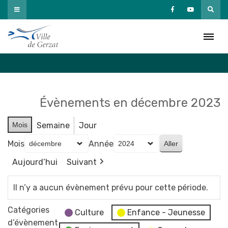
Passer
au
Agenda
contenu
Accueil
»
Agenda
Évènements en décembre 2023
Mois
Semaine
Jour
Mois
Année
Aujourd’hui
Suivant
Il n’y a aucun évènement prévu pour cette période.
Catégories
Culture
Enfance - Jeunesse
d’évènement