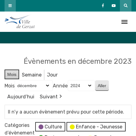
Passer
au
Agenda
contenu
Accueil
»
Agenda
Évènements en décembre 2023
Mois
Semaine
Jour
Mois
Année
Aujourd’hui
Suivant
Il n’y a aucun évènement prévu pour cette période.
Catégories
Culture
Enfance - Jeunesse
d’évènement