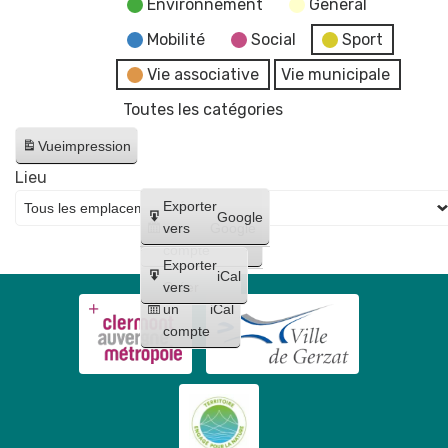
Environnement
General
Mobilité
Social
Sport
Vie associative
Vie municipale
Toutes les catégories
Vue
impression
Lieu
Créer
Exporter
Google
un
vers
Google
compte
Exporter
iCal
Créer
vers
un
iCal
compte