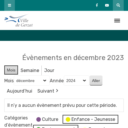
Passer
au
Agenda
contenu
Accueil
»
Agenda
Évènements en décembre 2023
Mois
Semaine
Jour
Mois
Année
Aujourd’hui
Suivant
Il n’y a aucun évènement prévu pour cette période.
Catégories
Culture
Enfance - Jeunesse
d’évènement