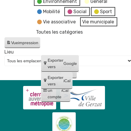
Environnement
General
Mobilité
Social
Sport
Vie associative
Vie municipale
Toutes les catégories
Vue
impression
Lieu
Créer
Exporter
Google
un
vers
Google
compte
Exporter
iCal
Créer
vers
un
iCal
compte