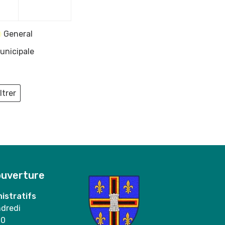
2023
2023
General
unicipale
ltrer
ieux
ouverture
istratifs
ndredi
00