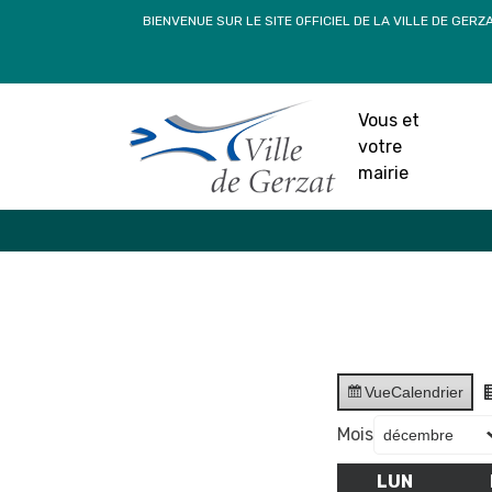
Passer
BIENVENUE SUR LE SITE OFFICIEL DE LA VILLE DE GERZ
au
contenu
Vous et
votre
mairie
Vue
Calendrier
Mois
LUN
LUNDI