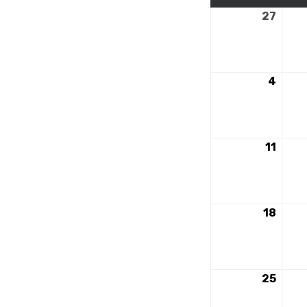
27
27
nove
2023
4
4
déce
2023
11
11
déce
2023
18
18
déce
2023
25
25
déce