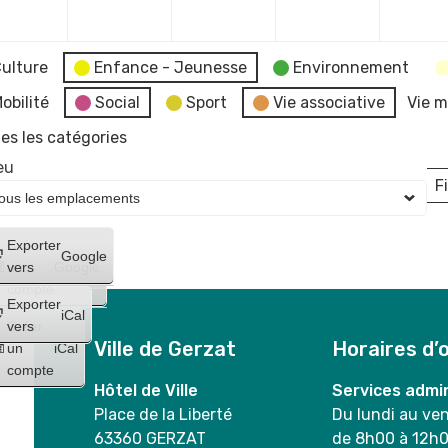
2023
2023
2023
2023
ulture
Enfance - Jeunesse
Environnement
obilité
Social
Sport
Vie associative
Vie m
es les catégories
eu
Fi
L
Créer
Exporter
Google
un
vers
Google
compte
Exporter
iCal
Créer
vers
Ville de Gerzat
Horaires d’
un
iCal
compte
Hôtel de Ville
Services admin
Place de la Liberté
Du lundi au ve
63360 GERZAT
de 8h00 à 12h