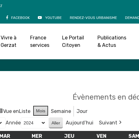
AT
FACEBOOK
YOUTUBE
RENDEZ-VOUS URBANISME
DEMAND
Agenda
Vivre à
France
Le Portail
Publications
Accueil
»
Agenda
Gerzat
services
Citoyen
& Actus
Évènements en dé
Vue en
Liste
Mois
Semaine
Jour
Année
Aujourd’hui
Suivant
MAR
MARDI
MER
MERCREDI
JEU
JEUDI
VEN
VENDREDI
SA