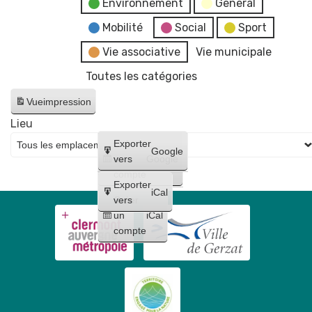
Environnement
General
Mobilité
Social
Sport
Vie associative
Vie municipale
Toutes les catégories
Vue
impression
Lieu
Créer
Exporter
Google
un
vers
Google
compte
Exporter
iCal
Créer
vers
un
iCal
compte