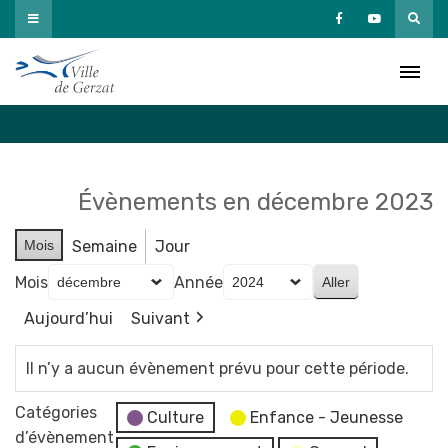
Passer
au
Agenda
contenu
Accueil
»
Agenda
Évènements en décembre 2023
Mois
Semaine
Jour
Mois
Année
Aujourd’hui
Suivant
Il n’y a aucun évènement prévu pour cette période.
Catégories
Culture
Enfance - Jeunesse
d’évènement