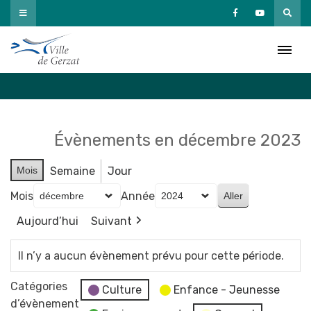
Passer
au
Agenda
contenu
Accueil
»
Agenda
Évènements en décembre 2023
Mois
Semaine
Jour
Mois
Année
Aujourd’hui
Suivant
Il n’y a aucun évènement prévu pour cette période.
Catégories
Culture
Enfance - Jeunesse
d’évènement