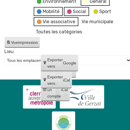
Environnement
General
Mobilité
Social
Sport
Vie associative
Vie municipale
Toutes les catégories
Vue
impression
Lieu
Créer
Exporter
Google
un
vers
Google
compte
Exporter
iCal
Créer
vers
un
iCal
compte