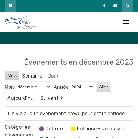
Passer
au
Agenda
contenu
Accueil
»
Agenda
Évènements en décembre 2023
Mois
Semaine
Jour
Mois
Année
Aujourd’hui
Suivant
Il n’y a aucun évènement prévu pour cette période.
Catégories
Culture
Enfance - Jeunesse
d’évènement