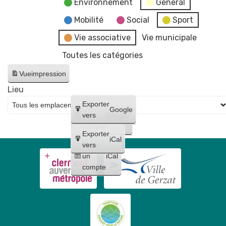
Environnement
General
Mobilité
Social
Sport
Vie associative
Vie municipale
Toutes les catégories
Vue
impression
Lieu
Créer
Exporter
Google
un
vers
Google
compte
Exporter
iCal
Créer
vers
un
iCal
compte