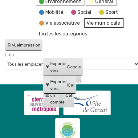
Environnement
General
Mobilité
Social
Sport
Vie associative
Vie municipale
Toutes les catégories
Vue
impression
Lieu
Créer
Exporter
Google
un
vers
Google
compte
Exporter
iCal
Créer
vers
un
iCal
compte