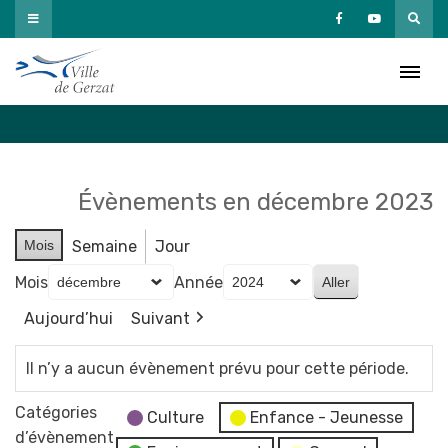
Passer
au
Agenda
contenu
Accueil
»
Agenda
Évènements en décembre 2023
Mois
Semaine
Jour
Mois
Année
Aujourd’hui
Suivant
Il n’y a aucun évènement prévu pour cette période.
Catégories
Culture
Enfance - Jeunesse
d’évènement