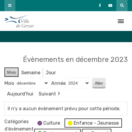
Passer
au
Agenda
contenu
Accueil
»
Agenda
Évènements en décembre 2023
Mois
Semaine
Jour
Mois
Année
Aujourd’hui
Suivant
Il n’y a aucun évènement prévu pour cette période.
Catégories
Culture
Enfance - Jeunesse
d’évènement