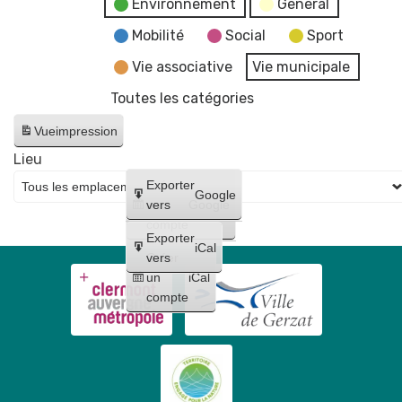
Environnement
General
Mobilité
Social
Sport
Vie associative
Vie municipale
Toutes les catégories
Vue
impression
Lieu
Créer
Exporter
Google
un
vers
Google
compte
Exporter
iCal
Créer
vers
un
iCal
compte