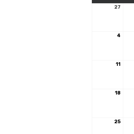
27
27
nove
2023
4
4
déce
2023
11
11
déce
2023
18
18
déce
2023
25
25
déce