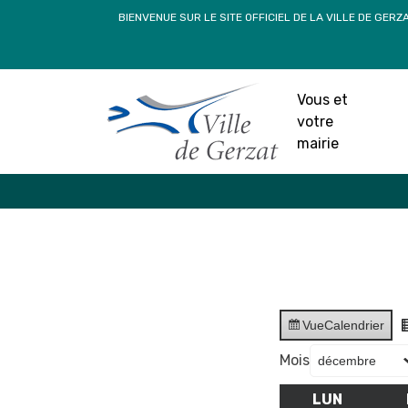
Passer
BIENVENUE SUR LE SITE OFFICIEL DE LA VILLE DE GERZ
au
contenu
Vous et
votre
mairie
Vue
Calendrier
Mois
LUN
LUNDI