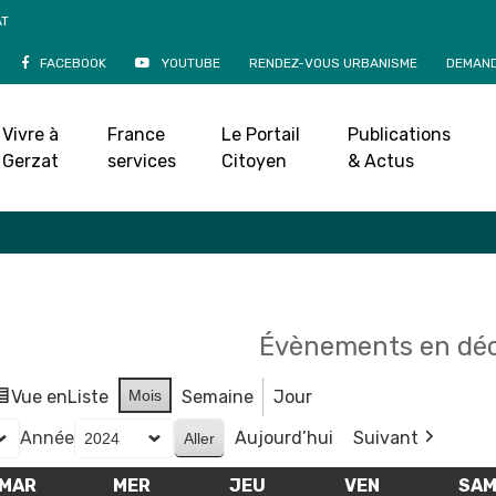
AT
FACEBOOK
YOUTUBE
RENDEZ-VOUS URBANISME
DEMAND
Agenda
Vivre à
France
Le Portail
Publications
Accueil
»
Agenda
Gerzat
services
Citoyen
& Actus
Évènements en dé
Vue en
Liste
Mois
Semaine
Jour
Année
Aujourd’hui
Suivant
MAR
MARDI
MER
MERCREDI
JEU
JEUDI
VEN
VENDREDI
SA