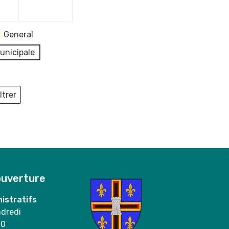
2023
2023
General
unicipale
ltrer
ieux
ouverture
istratifs
ndredi
00