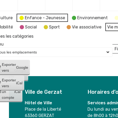
2023
2023
2023
2023
ulture
Enfance - Jeunesse
Environnement
obilité
Social
Sport
Vie associative
Vie m
es les catégories
eu
Fi
L
Créer
Exporter
Google
un
vers
Google
compte
Exporter
iCal
Créer
vers
Ville de Gerzat
Horaires d’
un
iCal
compte
Hôtel de Ville
Services admin
Place de la Liberté
Du lundi au ve
63360 GERZAT
de 8h00 à 12h