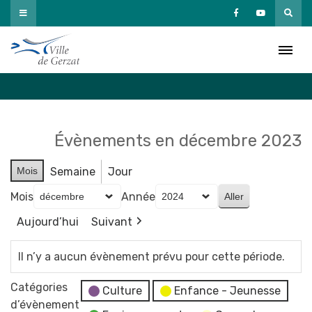
Passer
au
Agenda
contenu
Accueil
»
Agenda
Évènements en décembre 2023
Mois
Semaine
Jour
Mois
Année
Aujourd’hui
Suivant
Il n’y a aucun évènement prévu pour cette période.
Catégories
Culture
Enfance - Jeunesse
d’évènement