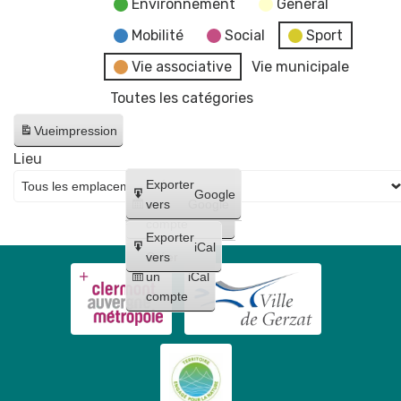
Environnement
General
Mobilité
Social
Sport
Vie associative
Vie municipale
Toutes les catégories
Vue
impression
Lieu
Créer
Exporter
Google
un
vers
Google
compte
Exporter
iCal
Créer
vers
un
iCal
compte