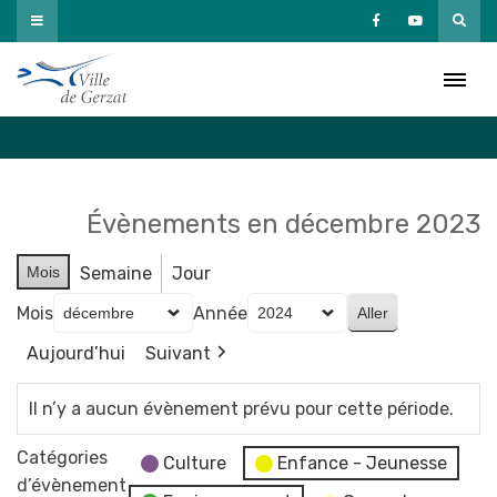
Passer
au
Agenda
contenu
Accueil
»
Agenda
Évènements en décembre 2023
Mois
Semaine
Jour
Mois
Année
Aujourd’hui
Suivant
Il n’y a aucun évènement prévu pour cette période.
Catégories
Culture
Enfance - Jeunesse
d’évènement