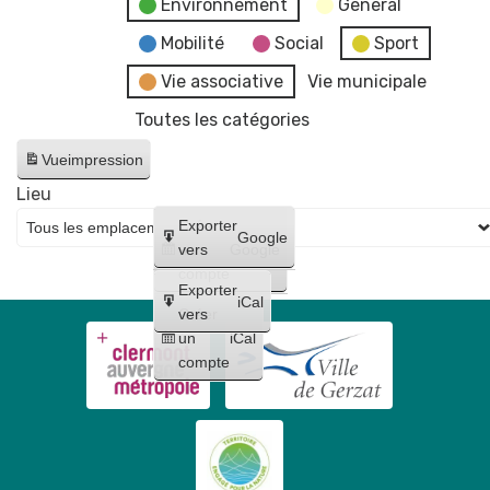
Environnement
General
Mobilité
Social
Sport
Vie associative
Vie municipale
Toutes les catégories
Vue
impression
Lieu
Créer
Exporter
Google
un
vers
Google
compte
Exporter
iCal
Créer
vers
un
iCal
compte