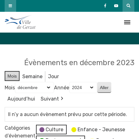
Passer
au
Agenda
contenu
Accueil
»
Agenda
Évènements en décembre 2023
Mois
Semaine
Jour
Mois
Année
Aujourd’hui
Suivant
Il n’y a aucun évènement prévu pour cette période.
Catégories
Culture
Enfance - Jeunesse
d’évènement