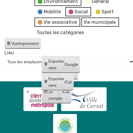
Environnement
General
Mobilité
Social
Sport
Vie associative
Vie municipale
Toutes les catégories
Vue
impression
Lieu
Créer
Exporter
Google
un
vers
Google
compte
Exporter
iCal
Créer
vers
un
iCal
compte