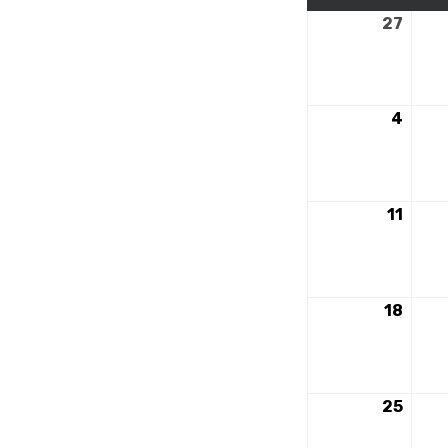
27
27
nove
2023
4
4
déce
2023
11
11
déce
2023
18
18
déce
2023
25
25
déce