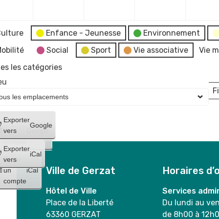
2023
2023
2023
2023
ulture
Enfance - Jeunesse
Environnement
obilité
Social
Sport
Vie associative
Vie m
es les catégories
eu
Fi
L
Créer
Exporter
Google
un
vers
Google
compte
Exporter
iCal
Créer
vers
Ville de Gerzat
Horaires d’
un
iCal
compte
Hôtel de Ville
Services admin
Place de la Liberté
Du lundi au ve
63360 GERZAT
de 8h00 à 12h