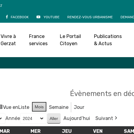
AT
FACEBOOK
YOUTUBE
RENDEZ-VOUS URBANISME
DEMAND
Agenda
Vivre à
France
Le Portail
Publications
Accueil
»
Agenda
Gerzat
services
Citoyen
& Actus
Évènements en dé
Vue en
Liste
Mois
Semaine
Jour
Année
Aujourd’hui
Suivant
MAR
MARDI
MER
MERCREDI
JEU
JEUDI
VEN
VENDREDI
SA