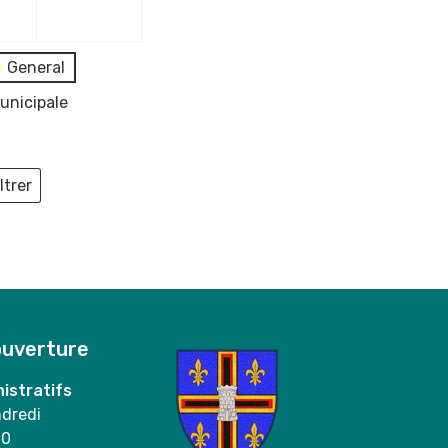
2023
2023
General
unicipale
ltrer
ieux
ouverture
istratifs
ndredi
00