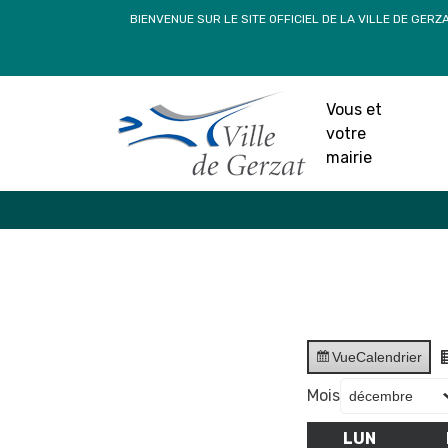
Passer
BIENVENUE SUR LE SITE OFFICIEL DE LA VILLE DE GERZ
au
contenu
Vous et
votre
mairie
Vue
Calendrier
Mois
LUN
LUNDI