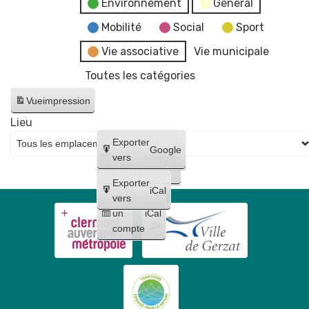
Environnement
General
Mobilité
Social
Sport
Vie associative
Vie municipale
Toutes les catégories
Vue
impression
Lieu
Créer
Exporter
Google
un
vers
Google
compte
Exporter
iCal
Créer
vers
un
iCal
compte