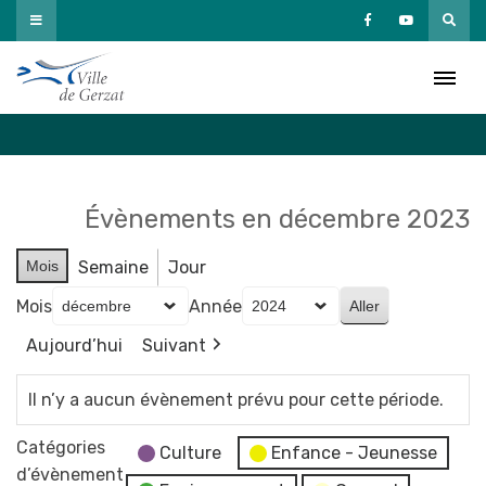
Passer
au
Agenda
contenu
Accueil
»
Agenda
Évènements en décembre 2023
Mois
Semaine
Jour
Mois
Année
Aujourd’hui
Suivant
Il n’y a aucun évènement prévu pour cette période.
Catégories
Culture
Enfance - Jeunesse
d’évènement