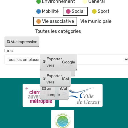
Environnement
General
Mobilité
Social
Sport
Vie associative
Vie municipale
Toutes les catégories
Vue
impression
Lieu
Créer
Exporter
Google
un
vers
Google
compte
Exporter
iCal
Créer
vers
un
iCal
compte