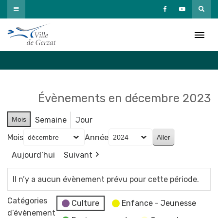
Passer
au
Agenda
contenu
Accueil
»
Agenda
Évènements en décembre 2023
Mois
Semaine
Jour
Mois
Année
Aujourd’hui
Suivant
Il n’y a aucun évènement prévu pour cette période.
Catégories
Culture
Enfance - Jeunesse
d’évènement