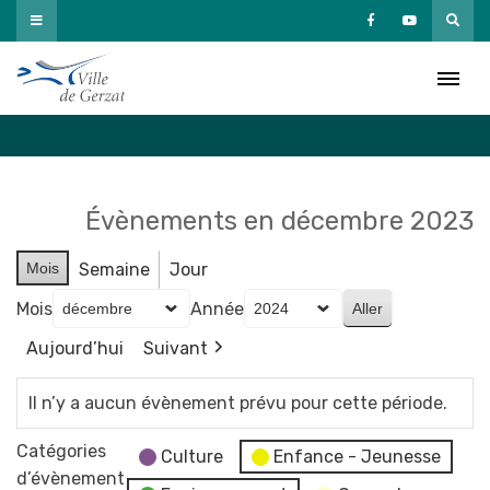
Passer
au
Agenda
contenu
Accueil
»
Agenda
Évènements en décembre 2023
Mois
Semaine
Jour
Mois
Année
Aujourd’hui
Suivant
Il n’y a aucun évènement prévu pour cette période.
Catégories
Culture
Enfance - Jeunesse
d’évènement