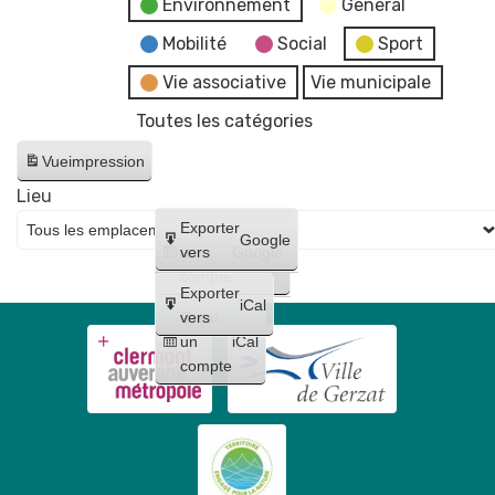
Environnement
General
Mobilité
Social
Sport
Vie associative
Vie municipale
Toutes les catégories
Vue
impression
Lieu
Créer
Exporter
Google
un
vers
Google
compte
Exporter
iCal
Créer
vers
un
iCal
compte