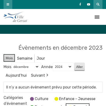
Passer
au
Agenda
contenu
Accueil
»
Agenda
Évènements en décembre 2023
Mois
Semaine
Jour
Mois
Année
Aujourd’hui
Suivant
Il n’y a aucun évènement prévu pour cette période.
Catégories
Culture
Enfance - Jeunesse
d’évènement