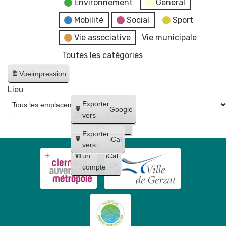
Environnement
General
Mobilité
Social
Sport
Vie associative
Vie municipale
Toutes les catégories
Vue
impression
Lieu
Créer
Exporter
Google
un
vers
Google
compte
Exporter
iCal
Créer
vers
un
iCal
compte