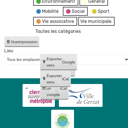
Environnement
General
Mobilité
Social
Sport
Vie associative
Vie municipale
Toutes les catégories
Vue
impression
Lieu
Créer
Exporter
Google
un
vers
Google
compte
Exporter
iCal
Créer
vers
un
iCal
compte