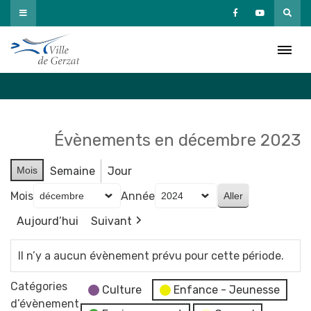
Passer
au
Agenda
contenu
Accueil
»
Agenda
Évènements en décembre 2023
Mois
Semaine
Jour
Mois
Année
Aujourd’hui
Suivant
Il n’y a aucun évènement prévu pour cette période.
Catégories
Culture
Enfance - Jeunesse
d’évènement