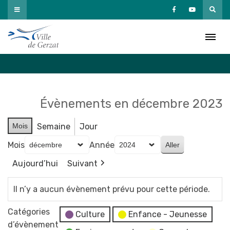
Passer
au
Agenda
contenu
Accueil
»
Agenda
Évènements en décembre 2023
Mois
Semaine
Jour
Mois
Année
Aujourd’hui
Suivant
Il n’y a aucun évènement prévu pour cette période.
Catégories
Culture
Enfance - Jeunesse
d’évènement