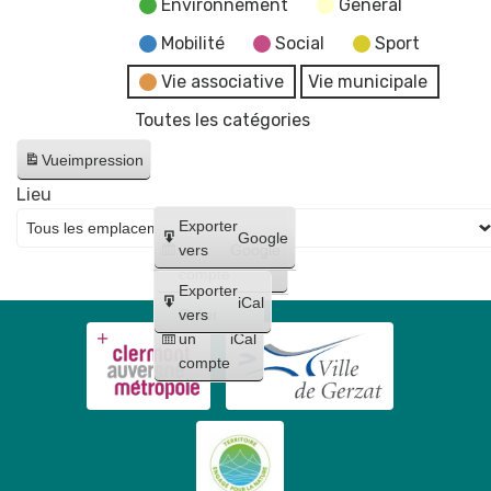
Environnement
General
Mobilité
Social
Sport
Vie associative
Vie municipale
Toutes les catégories
Vue
impression
Lieu
Créer
Exporter
Google
un
vers
Google
compte
Exporter
iCal
Créer
vers
un
iCal
compte