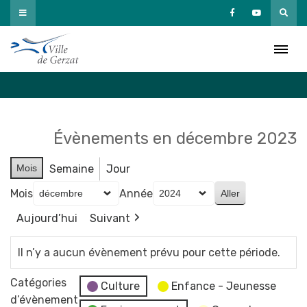
Passer
au
Agenda
contenu
Accueil
»
Agenda
Évènements en décembre 2023
Mois
Semaine
Jour
Mois
Année
Aujourd’hui
Suivant
Il n’y a aucun évènement prévu pour cette période.
Catégories
Culture
Enfance - Jeunesse
d’évènement