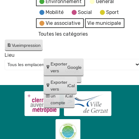
Environnement
General
Mobilité
Social
Sport
Vie associative
Vie municipale
Toutes les catégories
Vue
impression
Lieu
Créer
Exporter
Google
un
vers
Google
compte
Exporter
iCal
Créer
vers
un
iCal
compte