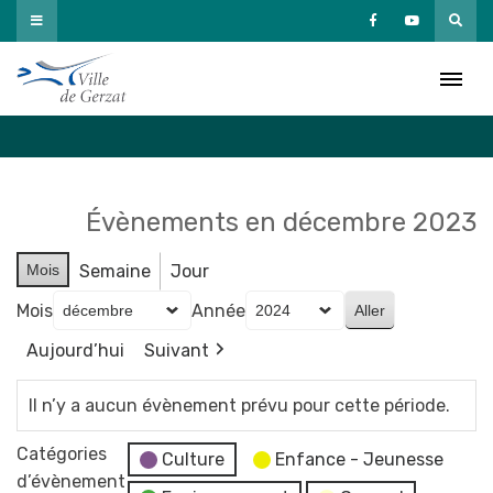
Passer
au
Agenda
contenu
Accueil
»
Agenda
Évènements en décembre 2023
Mois
Semaine
Jour
Mois
Année
Aujourd’hui
Suivant
Il n’y a aucun évènement prévu pour cette période.
Catégories
Culture
Enfance - Jeunesse
d’évènement