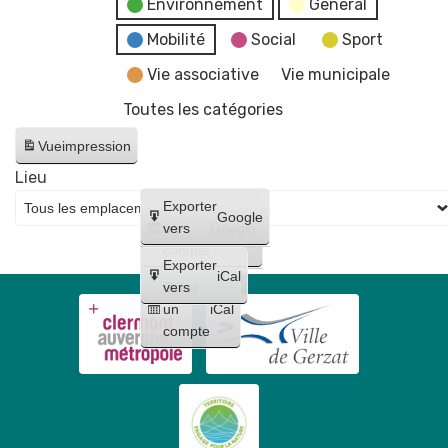
Environnement
General
Mobilité
Social
Sport
Vie associative
Vie municipale
Toutes les catégories
Vue
impression
Lieu
Créer
Exporter
Google
un
vers
Google
compte
Exporter
iCal
Créer
vers
un
iCal
compte