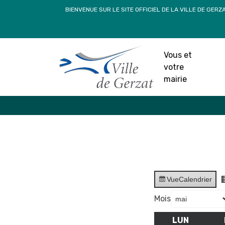
Passer
BIENVENUE SUR LE SITE OFFICIEL DE LA VILLE DE GERZ
au
contenu
Vous et
votre
mairie
Vue
Calendrier
Mois
LUN
LUNDI