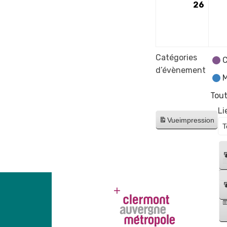
26
26
mai
2025
Catégories
C
d’évènement
M
Tout
Li
Vue
impression