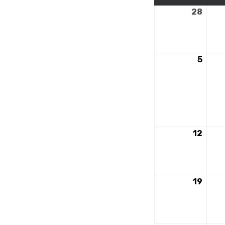
28
28
avril
2025
5
5
mai
2025
12
12
mai
2025
19
19
mai
2025