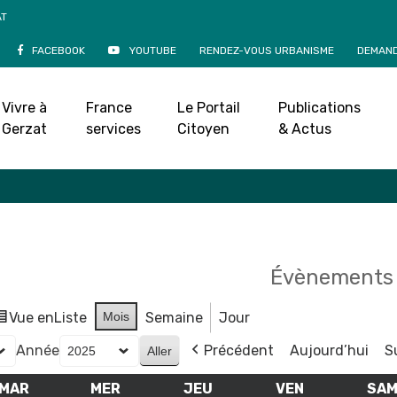
AT
FACEBOOK
YOUTUBE
RENDEZ-VOUS URBANISME
DEMAND
Agenda
Vivre à
France
Le Portail
Publications
Accueil
»
Agenda
Gerzat
services
Citoyen
& Actus
Évènements 
Vue en
Liste
Mois
Semaine
Jour
Année
Précédent
Aujourd’hui
S
MAR
MARDI
MER
MERCREDI
JEU
JEUDI
VEN
VENDREDI
SA