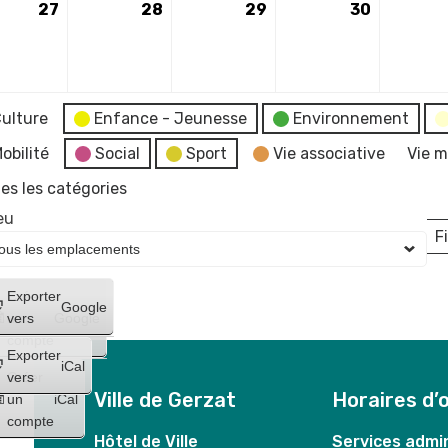
27
27
28
28
29
29
30
30
mai
mai
mai
mai
2025
2025
2025
2025
ulture
Enfance - Jeunesse
Environnement
obilité
Social
Sport
Vie associative
Vie m
es les catégories
eu
Fi
L
Créer
Exporter
Google
un
vers
Google
compte
Exporter
iCal
Créer
vers
Ville de Gerzat
Horaires d’
un
iCal
compte
Hôtel de Ville
Services admin