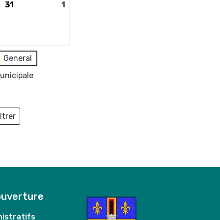
31
31
1
1
mai
juin
2025
2025
General
unicipale
ltrer
ieux
ouverture
istratifs