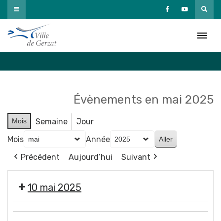
Passer
au
Agenda
contenu
Accueil
»
Agenda
Évènements en mai 2025
Mois
Semaine
Jour
Mois
Année
Précédent
Aujourd’hui
Suivant
10 mai 2025
🧥