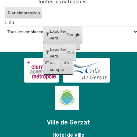
Toutes les catégories
Vue
impression
Lieu
Créer
Exporter
Google
un
vers
Google
compte
Exporter
iCal
Créer
vers
un
iCal
compte
Ville de Gerzat
Hôtel de Ville