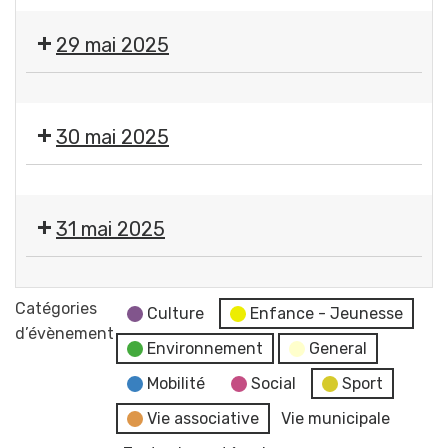
3e
🩱
marché
👙
29 mai 2025
aux
👕
plants
👠
Festival
bio
👡
Les
-
👞
30 mai 2025
Musicales
Le
👢
de
Biau
Vide
Festival
GERZAT
Jardin
dressing
Les
par
31 mai 2025
80e
Musicales
l'ANDL
anniversaire
de
Festival
Secours
GERZAT
Les
Populaire
Catégories
par
Culture
Enfance - Jeunesse
Musicales
d’évènement
l'ANDL
Environnement
General
de
GERZAT
Mobilité
Social
Sport
par
Vie associative
Vie municipale
l'ANDL