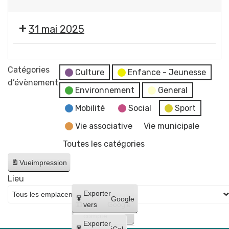
pop
(chanson
Festival
GERZAT
française
française)
Les
par
31 mai 2025
Musicales
l'ANDL
de
Festival
GERZAT
Les
Catégories
par
Culture
Enfance - Jeunesse
Musicales
d’évènement
l'ANDL
Environnement
General
de
GERZAT
Mobilité
Social
Sport
par
Vie associative
Vie municipale
l'ANDL
Toutes les catégories
Vue
impression
Lieu
Créer
Exporter
Google
un
vers
Google
compte
Exporter
iCal