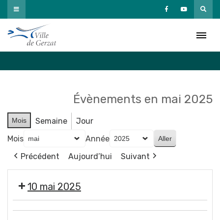
Passer
au
Agenda
contenu
Accueil
»
Agenda
Évènements en mai 2025
Mois
Semaine
Jour
Mois
Année
Précédent
Aujourd’hui
Suivant
10 mai 2025
Tournage