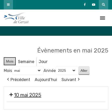
Passer
au
Agenda
contenu
Accueil
»
Agenda
Évènements en mai 2025
Mois
Semaine
Jour
Mois
Année
Précédent
Aujourd’hui
Suivant
10 mai 2025
3e