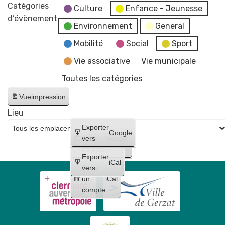
marché
Catégories
Culture
Enfance - Jeunesse
aux
d’évènement
Environnement
General
plants
bio
Mobilité
Social
Sport
-
Vie associative
Vie municipale
Le
Toutes les catégories
Biau
Jardin
Vue
impression
Lieu
Créer
Exporter
Google
un
vers
Google
compte
Exporter
iCal
Créer
vers
un
iCal
compte