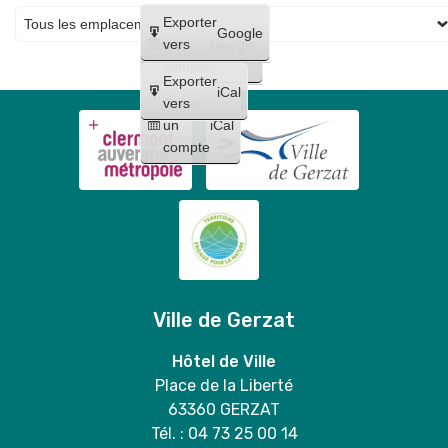
Créer
Exporter
Google
un
vers
Google
compte
Exporter
iCal
Créer
vers
un
iCal
compte
Ville de Gerzat
Hôtel de Ville
Place de la Liberté
63360 GERZAT
Tél. : 04 73 25 00 14