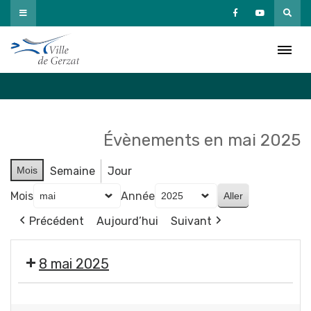
Passer
au
Agenda
contenu
Accueil
»
Agenda
Évènements en mai 2025
Mois
Semaine
Jour
Mois
Année
Précédent
Aujourd’hui
Suivant
8 mai 2025
🇫🇷