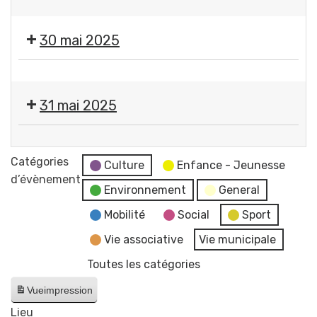
Tridot
Festival
Em
+
Les
-
30 mai 2025
Coco
Musicales
Concert
Macé
de
pop
(chanson
Festival
GERZAT
française
française)
Les
par
31 mai 2025
Musicales
l'ANDL
de
Festival
GERZAT
Les
Catégories
par
Culture
Enfance - Jeunesse
Musicales
d’évènement
l'ANDL
Environnement
General
de
GERZAT
Mobilité
Social
Sport
par
Vie associative
Vie municipale
l'ANDL
Toutes les catégories
Vue
impression
Lieu