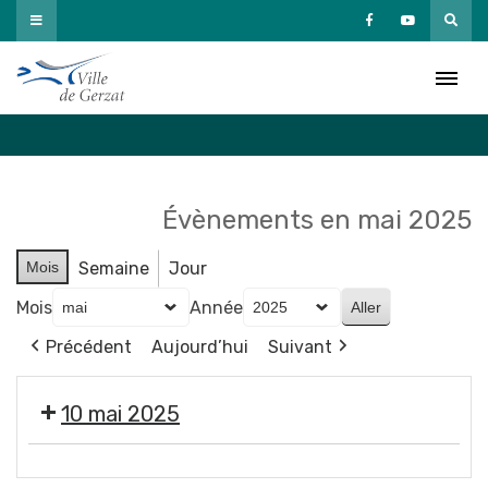
Passer
au
Agenda
contenu
Accueil
»
Agenda
Évènements en mai 2025
Mois
Semaine
Jour
Mois
Année
Précédent
Aujourd’hui
Suivant
10 mai 2025
3e