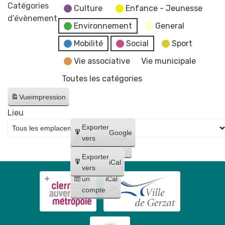
marché
Catégories
Culture
Enfance - Jeunesse
aux
d’évènement
Environnement
General
plants
bio
Mobilité
Social
Sport
-
Vie associative
Vie municipale
Le
Toutes les catégories
Biau
Jardin
Vue
impression
Lieu
Créer
Exporter
Google
un
vers
Google
compte
Exporter
iCal
Créer
vers
un
iCal
compte