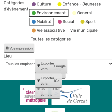
marché
Catégories
Culture
Enfance - Jeunesse
aux
d’évènement
Environnement
General
plants
bio
Mobilité
Social
Sport
-
Vie associative
Vie municipale
Le
Toutes les catégories
Biau
Jardin
Vue
impression
Lieu
Créer
Exporter
Google
un
vers
Google
compte
Exporter
iCal
Créer
vers
un
iCal
compte