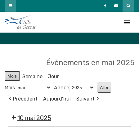
Passer
au
Agenda
contenu
Accueil
»
Agenda
Évènements en mai 2025
Mois
Semaine
Jour
Mois
Année
Précédent
Aujourd’hui
Suivant
10 mai 2025
3e