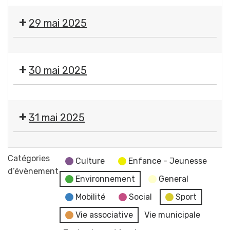
3e
🩱
marché
👙
29 mai 2025
aux
👕
plants
👠
Festival
bio
👡
Les
-
👞
30 mai 2025
Musicales
Le
👢
de
Biau
Vide
Festival
GERZAT
Jardin
dressing
Les
par
31 mai 2025
80e
Musicales
l'ANDL
anniversaire
de
Festival
Secours
GERZAT
Les
Populaire
Catégories
par
Culture
Enfance - Jeunesse
Musicales
d’évènement
l'ANDL
Environnement
General
de
GERZAT
Mobilité
Social
Sport
par
Vie associative
Vie municipale
l'ANDL