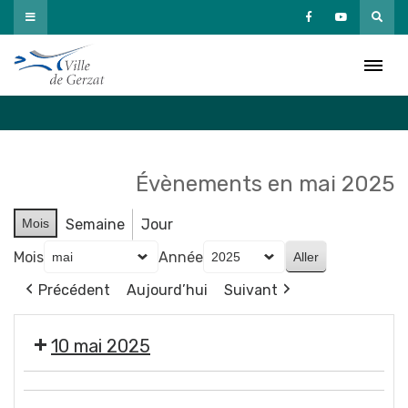
Passer
au
Agenda
contenu
Accueil
»
Agenda
Évènements en mai 2025
Mois
Semaine
Jour
Mois
Année
Précédent
Aujourd’hui
Suivant
10 mai 2025
🧥