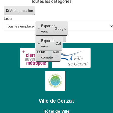
Toutes les catégories
Vue
impression
Lieu
Créer
Exporter
Google
un
vers
Google
compte
Exporter
iCal
Créer
vers
un
iCal
compte
Ville de Gerzat
Hôtel de Ville