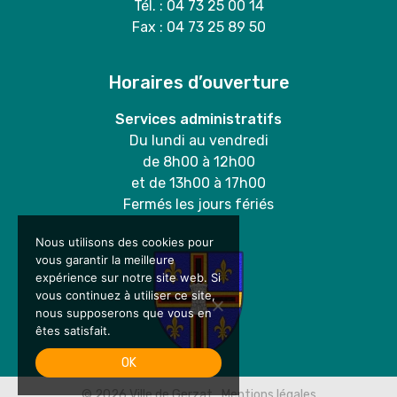
Tél. : 04 73 25 00 14
Fax : 04 73 25 89 50
Horaires d’ouverture
Services administratifs
Du lundi au vendredi
de 8h00 à 12h00
et de 13h00 à 17h00
Fermés les jours fériés
Nous utilisons des cookies pour
vous garantir la meilleure
expérience sur notre site web. Si
vous continuez à utiliser ce site,
nous supposerons que vous en
êtes satisfait.
OK
© 2026
Ville de Gerzat
Mentions légales