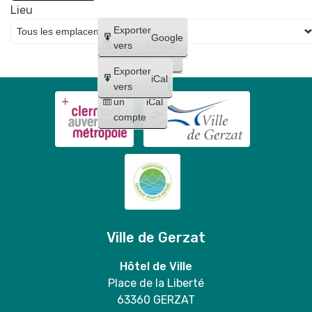
Lieu
Créer
Exporter
Google
un
vers
Google
compte
Exporter
iCal
Créer
vers
un
iCal
compte
Ville de Gerzat
Hôtel de Ville
Place de la Liberté
63360 GERZAT