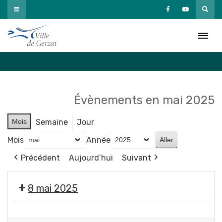
Passer
au
Agenda
contenu
Accueil
»
Agenda
Évènements en mai 2025
Mois
Semaine
Jour
Mois
Année
Précédent
Aujourd’hui
Suivant
8 mai 2025
🇫🇷