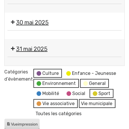
Chloé
Lili
Tridot
Festival
Em
+
Les
-
30 mai 2025
Coco
Musicales
Concert
Macé
de
pop
(chanson
Festival
GERZAT
française
française)
Les
par
31 mai 2025
Musicales
l'ANDL
de
Festival
GERZAT
Les
Catégories
par
Culture
Enfance - Jeunesse
Musicales
d’évènement
l'ANDL
Environnement
General
de
GERZAT
Mobilité
Social
Sport
par
Vie associative
Vie municipale
l'ANDL
Toutes les catégories
Vue
impression