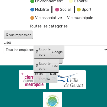
Environnement
General
Mobilité
Social
Sport
Vie associative
Vie municipale
Toutes les catégories
Vue
impression
Lieu
Créer
Exporter
Google
un
vers
Google
compte
Exporter
iCal
Créer
vers
un
iCal
compte