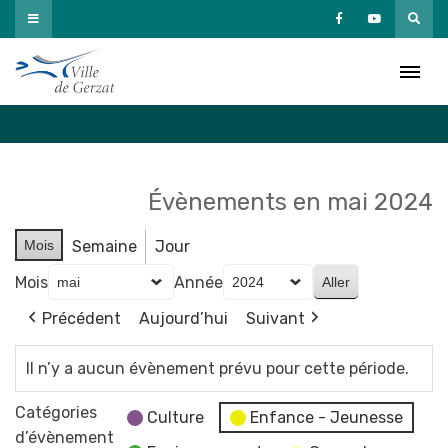
Passer
au
Agenda
contenu
Accueil
»
Agenda
Évènements en mai 2024
Mois
Semaine
Jour
Mois
Année
Précédent
Aujourd’hui
Suivant
Il n’y a aucun évènement prévu pour cette période.
Catégories
Culture
Enfance - Jeunesse
d’évènement