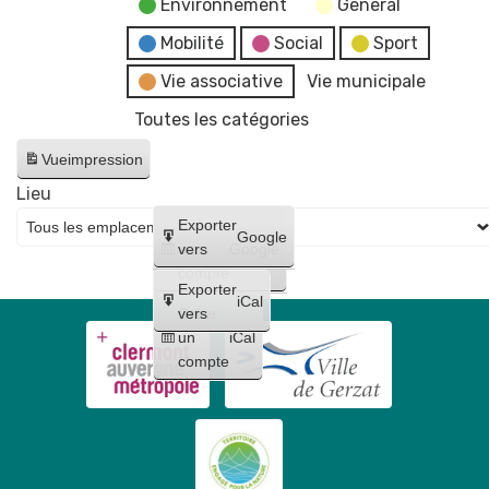
Environnement
General
Mobilité
Social
Sport
Vie associative
Vie municipale
Toutes les catégories
Vue
impression
Lieu
Créer
Exporter
Google
un
vers
Google
compte
Exporter
iCal
Créer
vers
un
iCal
compte