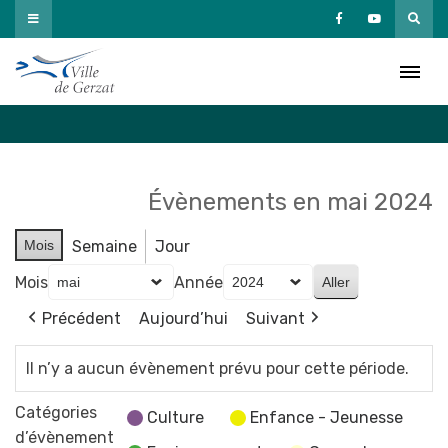
Passer
au
Agenda
contenu
Accueil
»
Agenda
Évènements en mai 2024
Mois
Semaine
Jour
Mois
Année
Précédent
Aujourd’hui
Suivant
Il n’y a aucun évènement prévu pour cette période.
Catégories
Culture
Enfance - Jeunesse
d’évènement