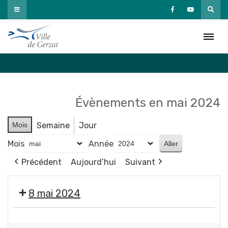
Passer
au
Agenda
contenu
Accueil
»
Agenda
Évènements en mai 2024
Mois
Semaine
Jour
Mois
Année
Précédent
Aujourd’hui
Suivant
8 mai 2024
🇫🇷