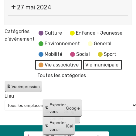
Cérémonie
27 mai 2024
commémorative
de
💬
la
Réunion
Catégories
Victoire
Culture
Enfance - Jeunesse
du
d’évènement
du
Environnement
General
Conseil
8
Municipal
Mobilité
Social
Sport
mai
-
1945
Vie associative
Vie municipale
reportée
Place
Toutes les catégories
au
Pommerol
17
Vue
impression
juin
Lieu
Créer
Exporter
Google
un
vers
Google
compte
Exporter
iCal
Créer
vers
un
iCal