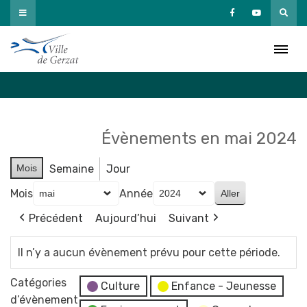
Passer
au
Agenda
contenu
Accueil
»
Agenda
Évènements en mai 2024
Mois
Semaine
Jour
Mois
Année
Précédent
Aujourd’hui
Suivant
Il n’y a aucun évènement prévu pour cette période.
Catégories
Culture
Enfance - Jeunesse
d’évènement