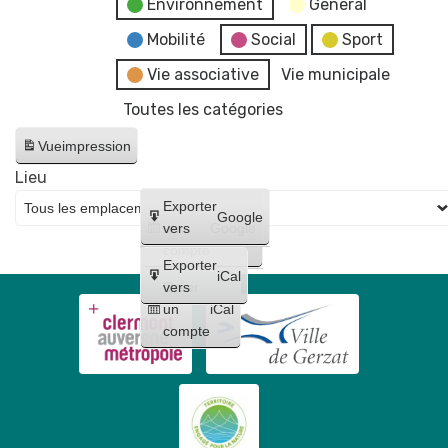
Environnement
General
Mobilité
Social
Sport
Vie associative
Vie municipale
Toutes les catégories
Vue
impression
Lieu
Créer
Exporter
Google
un
vers
Google
compte
Exporter
iCal
Créer
vers
un
iCal
compte