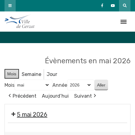
Passer
au
Agenda
contenu
Accueil
»
Agenda
Évènements en mai 2026
Mois
Semaine
Jour
Mois
Année
Précédent
Aujourd’hui
Suivant
5 mai 2026
Propreté