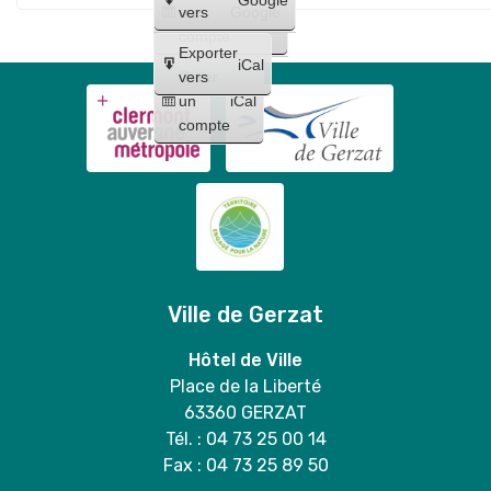
un
vers
Google
distribution
compte
gratuite
Exporter
iCal
de
Créer
vers
un
iCal
sacs
compte
+
vente
de
grilles
sélectives
en
mairie
Ville de Gerzat
🐶
💚
Hôtel de Ville
Place de la Liberté
63360 GERZAT
Tél. : 04 73 25 00 14
Fax : 04 73 25 89 50