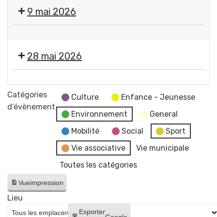
canine
9 mai 2026
-
Permanence
Vide-
pour
greniers
la
28 mai 2026
-
distribution
par
gratuite
Propreté
le
de
canine
Catégories
Secours
Culture
Enfance - Jeunesse
sacs
+
d’évènement
populaire
en
Environnement
General
Lutte
de
mairie
contre
Mobilité
Social
Sport
Gerzat
🐶
les
Vie associative
Vie municipale
💚
frelons
Toutes les catégories
asiatiques
-
Vue
impression
Permanence
Lieu
pour
Créer
Exporter
la
Google