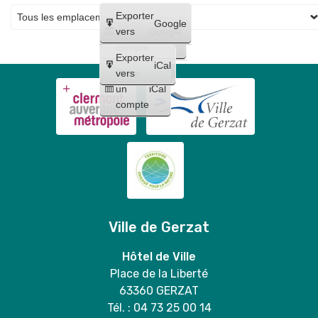
pour
Créer
Exporter
la
Google
un
vers
Google
distribution
compte
gratuite
Exporter
iCal
de
Créer
vers
un
iCal
sacs
compte
+
vente
de
grilles
sélectives
en
mairie
Ville de Gerzat
🐶
💚
Hôtel de Ville
Place de la Liberté
63360 GERZAT
Tél. : 04 73 25 00 14