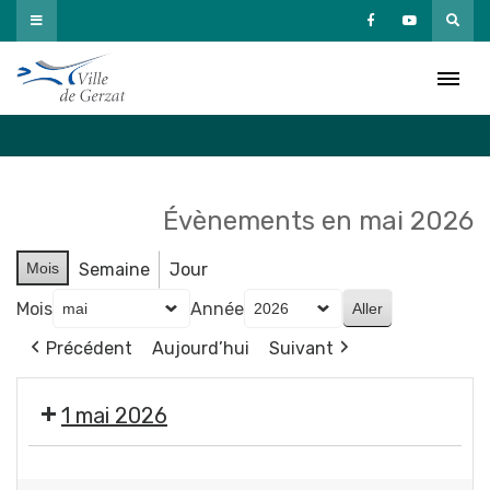
Passer
au
Agenda
contenu
Accueil
»
Agenda
Évènements en mai 2026
Mois
Semaine
Jour
Mois
Année
Précédent
Aujourd’hui
Suivant
1 mai 2026
Fermeture