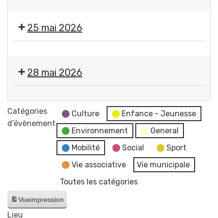
8
CCAS
Fermeture
la
mai
des
mairie
25 mai 2026
1945
services
et
de
du
Fermeture
la
CCAS
des
mairie
28 mai 2026
services
et
de
du
Propreté
la
CCAS
canine
Catégories
mairie
Culture
Enfance - Jeunesse
+
d’évènement
et
Environnement
General
Lutte
du
contre
Mobilité
Social
Sport
CCAS
les
Vie associative
Vie municipale
frelons
Toutes les catégories
asiatiques
-
Vue
impression
Permanence
Lieu