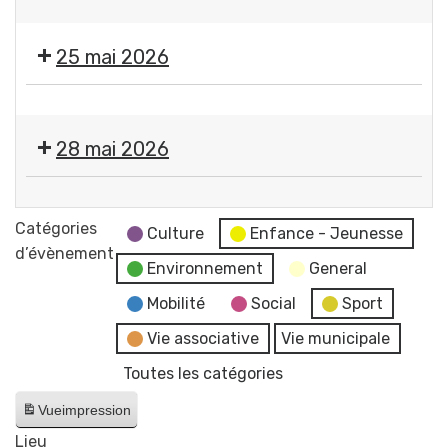
de
Fermeture
la
Gerzat
des
mairie
25 mai 2026
services
et
de
du
Fermeture
la
CCAS
des
mairie
28 mai 2026
services
et
de
du
Propreté
la
CCAS
canine
Catégories
mairie
Culture
Enfance - Jeunesse
+
d’évènement
et
Environnement
General
Lutte
du
contre
Mobilité
Social
Sport
CCAS
les
Vie associative
Vie municipale
frelons
Toutes les catégories
asiatiques
-
Vue
impression
Permanence
Lieu