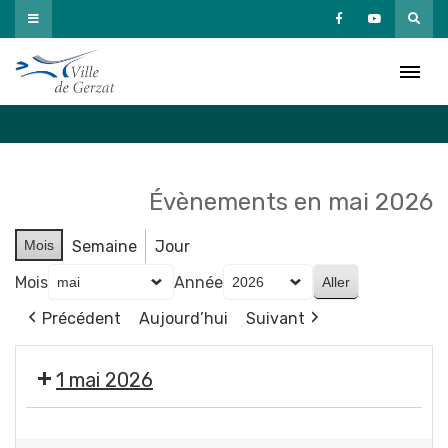
Passer
au
Agenda
contenu
Accueil
»
Agenda
Évènements en mai 2026
Mois
Semaine
Jour
Mois
Année
Précédent
Aujourd’hui
Suivant
1 mai 2026
Fermeture