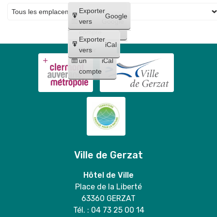
pour
Créer
Exporter
la
Google
un
vers
Google
distribution
compte
gratuite
Exporter
iCal
de
Créer
vers
un
iCal
sacs
compte
+
vente
de
grilles
sélectives
en
mairie
Ville de Gerzat
🐶
💚
Hôtel de Ville
Place de la Liberté
63360 GERZAT
Tél. : 04 73 25 00 14