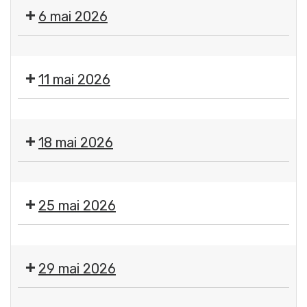
"
6 mai 2026
Éclosions
"
👨‍🎤
par
🎶
Flo-
11 mai 2026
🎙️
M
Côté
-
Exposition
Vague
Artiste
"
-
18 mai 2026
dessinatrice
Éclosions
Ocre
"
+
Exposition
par
Attack
"
Flo-
25 mai 2026
mods
Éclosions
M
(Rock
"
-
+
Exposition
par
Artiste
Électro
"
Flo-
29 mai 2026
dessinatrice
Métal
Éclosions
M
Indus)
"
-
Exposition