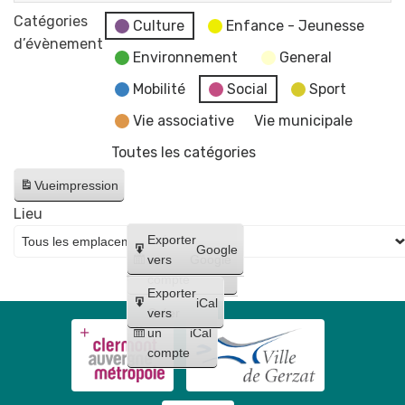
par
Artiste
"
Catégories
Flo-
Culture
Enfance - Jeunesse
dessinatrice
Éclosions
d’évènement
M
Environnement
General
"
-
par
Mobilité
Social
Sport
Artiste
Flo-
dessinatrice
Vie associative
Vie municipale
M
Toutes les catégories
-
Artiste
Vue
impression
dessinatrice
Lieu
Créer
Exporter
Google
un
vers
Google
compte
Exporter
iCal
Créer
vers
un
iCal
compte