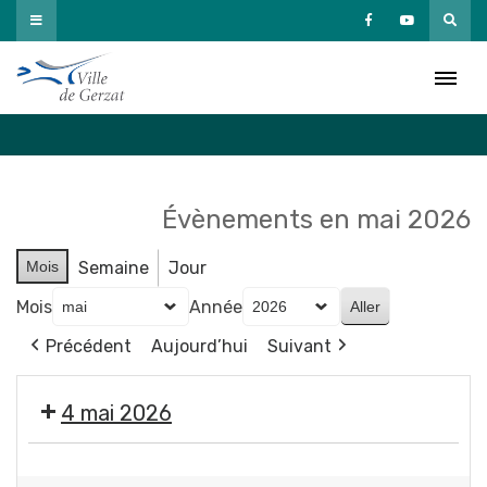
Passer
au
Agenda
contenu
Accueil
»
Agenda
Évènements en mai 2026
Mois
Semaine
Jour
Mois
Année
Précédent
Aujourd’hui
Suivant
4 mai 2026
Exposition