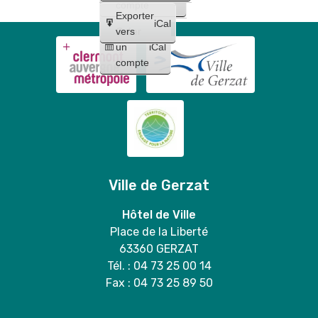
+
compte
Exporter
vente
iCal
Créer
vers
de
un
iCal
grilles
compte
sélectives
en
mairie
🐶
💚
Ville de Gerzat
Hôtel de Ville
Place de la Liberté
63360 GERZAT
Tél. : 04 73 25 00 14
Fax : 04 73 25 89 50