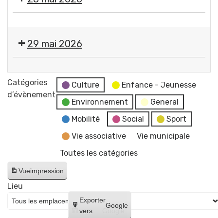
services
"
-
de
par
Artiste
Propreté
la
Flo-
dessinatrice
canine
mairie
M
29 mai 2026
+
et
-
Lutte
du
Artiste
Exposition
contre
CCAS
dessinatrice
"
Catégories
les
Culture
Enfance - Jeunesse
Éclosions
d’évènement
frelons
Environnement
General
"
asiatiques
par
Mobilité
Social
Sport
-
Flo-
Permanence
Vie associative
Vie municipale
M
pour
Toutes les catégories
-
la
Artiste
distribution
Vue
impression
dessinatrice
gratuite
Lieu
de
Créer
Exporter
Google
sacs
un
vers
Google