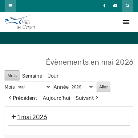
Passer
au
Agenda
contenu
Accueil
»
Agenda
Évènements en mai 2026
Mois
Semaine
Jour
Mois
Année
Précédent
Aujourd’hui
Suivant
1 mai 2026
Fermeture