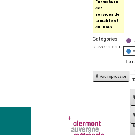
Fermeture
des
services de
la mairie et
du CCAS
Catégories
C
d’évènement
M
Tout
Li
Vue
impression