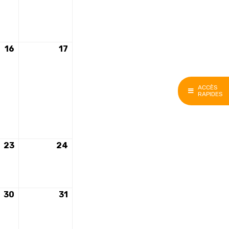
16
16
17
17
nt)
mai
mai
2026
2026
ACCÈS
RAPIDES
23
23
24
24
mai
mai
2026
2026
30
30
31
31
mai
mai
2026
2026