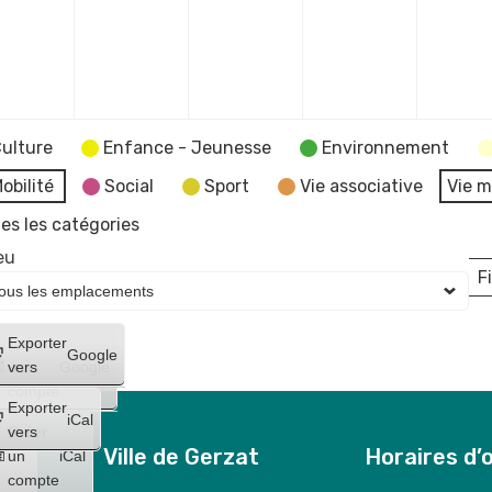
ulture
Enfance - Jeunesse
Environnement
obilité
Social
Sport
Vie associative
Vie m
es les catégories
eu
Fi
L
Créer
Exporter
Google
un
vers
Google
compte
Exporter
iCal
Créer
vers
Ville de Gerzat
Horaires d’
un
iCal
compte