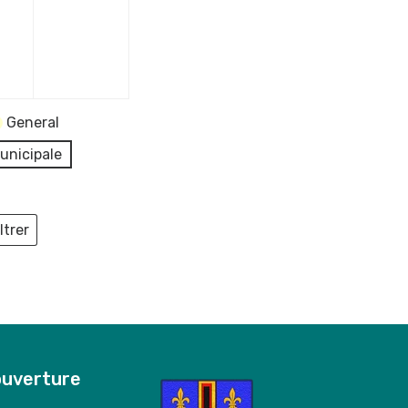
General
unicipale
ltrer
ieux
ouverture