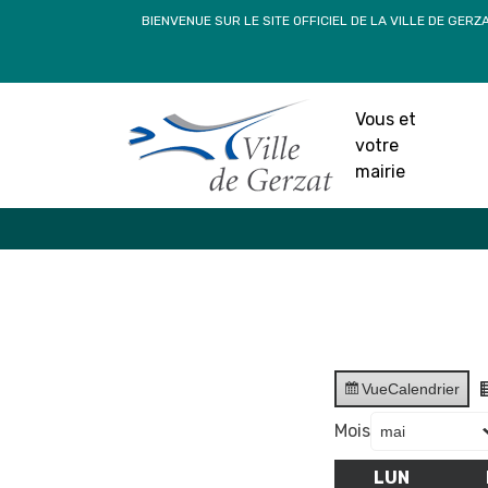
Passer
BIENVENUE SUR LE SITE OFFICIEL DE LA VILLE DE GERZ
au
contenu
Vous et
votre
mairie
Vue
Calendrier
Mois
LUN
LUNDI