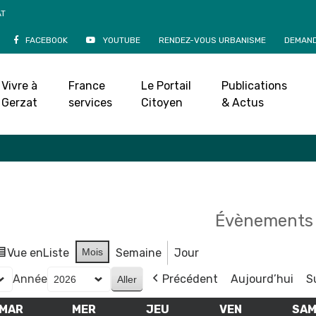
AT
FACEBOOK
YOUTUBE
RENDEZ-VOUS URBANISME
DEMAND
Agenda
Vivre à
France
Le Portail
Publications
Accueil
»
Agenda
Gerzat
services
Citoyen
& Actus
Évènements 
Vue en
Liste
Mois
Semaine
Jour
Année
Précédent
Aujourd’hui
S
MAR
MARDI
MER
MERCREDI
JEU
JEUDI
VEN
VENDREDI
SA