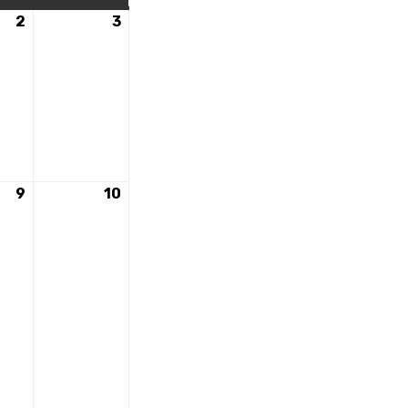
2
2
3
3
nt)
mai
mai
2026
2026
9
9
10
10
nts)
mai
mai
2026
2026